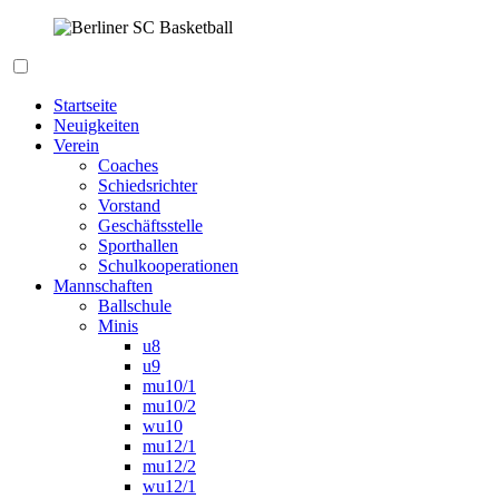
Zum
Inhalt
springen
Berliner SC Basketball
Startseite
Neuigkeiten
Verein
Coaches
Schiedsrichter
Vorstand
Geschäftsstelle
Sporthallen
Schulkooperationen
Mannschaften
Ballschule
Minis
u8
u9
mu10/1
mu10/2
wu10
mu12/1
mu12/2
wu12/1