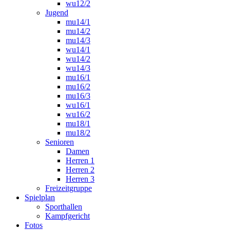
wu12/2
Jugend
mu14/1
mu14/2
mu14/3
wu14/1
wu14/2
wu14/3
mu16/1
mu16/2
mu16/3
wu16/1
wu16/2
mu18/1
mu18/2
Senioren
Damen
Herren 1
Herren 2
Herren 3
Freizeitgruppe
Spielplan
Sporthallen
Kampfgericht
Fotos