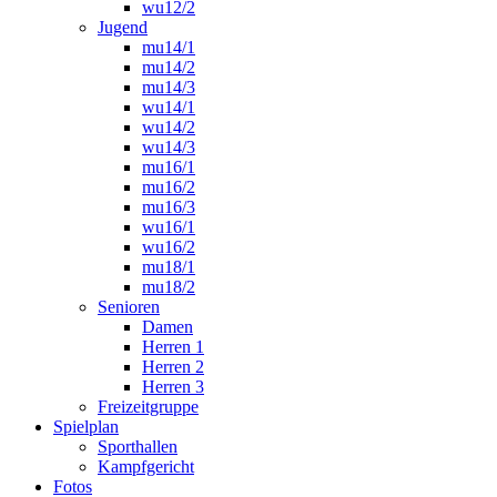
wu12/2
Jugend
mu14/1
mu14/2
mu14/3
wu14/1
wu14/2
wu14/3
mu16/1
mu16/2
mu16/3
wu16/1
wu16/2
mu18/1
mu18/2
Senioren
Damen
Herren 1
Herren 2
Herren 3
Freizeitgruppe
Spielplan
Sporthallen
Kampfgericht
Fotos