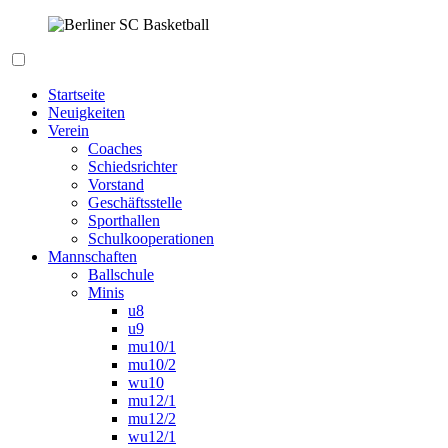
Zum
Inhalt
springen
Berliner SC Basketball
Startseite
Neuigkeiten
Verein
Coaches
Schiedsrichter
Vorstand
Geschäftsstelle
Sporthallen
Schulkooperationen
Mannschaften
Ballschule
Minis
u8
u9
mu10/1
mu10/2
wu10
mu12/1
mu12/2
wu12/1