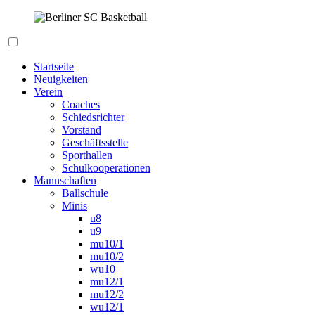
Zum
Inhalt
springen
Berliner SC Basketball
Startseite
Neuigkeiten
Verein
Coaches
Schiedsrichter
Vorstand
Geschäftsstelle
Sporthallen
Schulkooperationen
Mannschaften
Ballschule
Minis
u8
u9
mu10/1
mu10/2
wu10
mu12/1
mu12/2
wu12/1