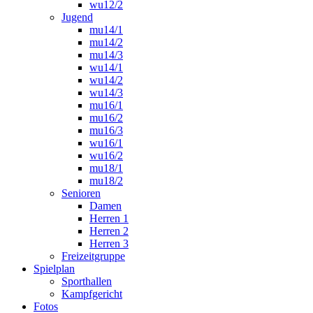
wu12/2
Jugend
mu14/1
mu14/2
mu14/3
wu14/1
wu14/2
wu14/3
mu16/1
mu16/2
mu16/3
wu16/1
wu16/2
mu18/1
mu18/2
Senioren
Damen
Herren 1
Herren 2
Herren 3
Freizeitgruppe
Spielplan
Sporthallen
Kampfgericht
Fotos