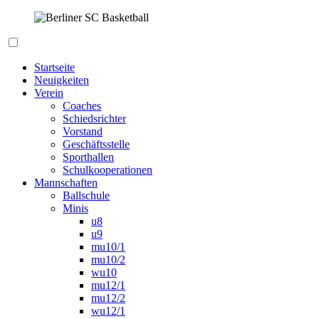
Zum
Inhalt
springen
Berliner SC Basketball
Startseite
Neuigkeiten
Verein
Coaches
Schiedsrichter
Vorstand
Geschäftsstelle
Sporthallen
Schulkooperationen
Mannschaften
Ballschule
Minis
u8
u9
mu10/1
mu10/2
wu10
mu12/1
mu12/2
wu12/1