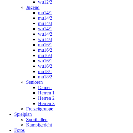
wu12/2
Jugend
mu14/1
mu14/2
mu14/3
wu14/1
wu14/2
wu14/3
mu16/1
mu16/2
mu16/3
wu16/1
wu16/2
mu18/1
mu18/2
Senioren
Damen
Herren 1
Herren 2
Herren 3
Freizeitgruppe
Spielplan
Sporthallen
Kampfgericht
Fotos