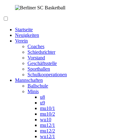
Zum
Inhalt
springen
Berliner SC Basketball
Startseite
Neuigkeiten
Verein
Coaches
Schiedsrichter
Vorstand
Geschäftsstelle
Sporthallen
Schulkooperationen
Mannschaften
Ballschule
Minis
u8
u9
mu10/1
mu10/2
wu10
mu12/1
mu12/2
wu12/1