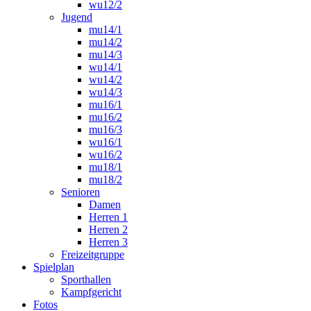
wu12/2
Jugend
mu14/1
mu14/2
mu14/3
wu14/1
wu14/2
wu14/3
mu16/1
mu16/2
mu16/3
wu16/1
wu16/2
mu18/1
mu18/2
Senioren
Damen
Herren 1
Herren 2
Herren 3
Freizeitgruppe
Spielplan
Sporthallen
Kampfgericht
Fotos