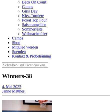
Back On Court
Camps
Girls Day
Kiez-Turniere
Pokal Top Four
Saisonangrillen
Sommerfeste
Weihnachtsfeier
Camps
Shop
Mitglied werden
Spenden
Kontakt & Probetraining
Suchen
nach:
Winners-38
4. Mai 2025
Janne Matthes