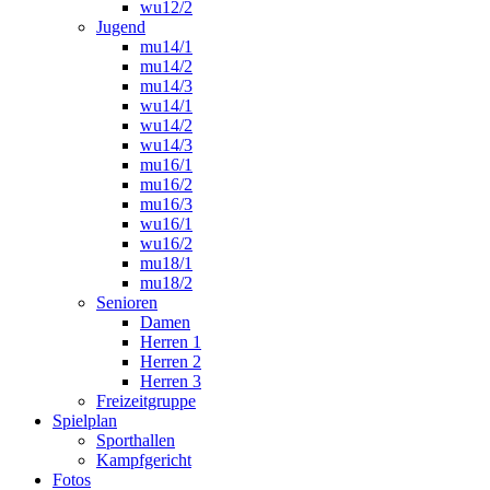
wu12/2
Jugend
mu14/1
mu14/2
mu14/3
wu14/1
wu14/2
wu14/3
mu16/1
mu16/2
mu16/3
wu16/1
wu16/2
mu18/1
mu18/2
Senioren
Damen
Herren 1
Herren 2
Herren 3
Freizeitgruppe
Spielplan
Sporthallen
Kampfgericht
Fotos