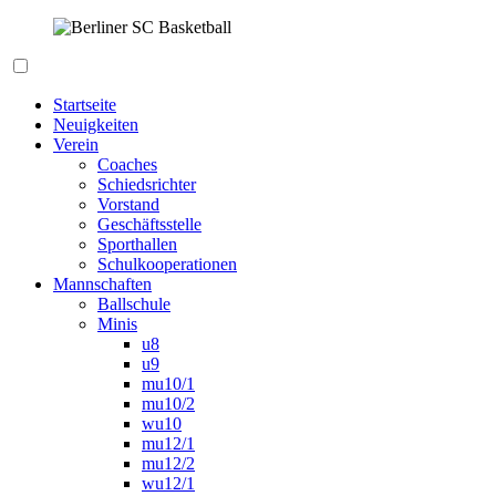
Zum
Inhalt
springen
Berliner SC Basketball
Startseite
Neuigkeiten
Verein
Coaches
Schiedsrichter
Vorstand
Geschäftsstelle
Sporthallen
Schulkooperationen
Mannschaften
Ballschule
Minis
u8
u9
mu10/1
mu10/2
wu10
mu12/1
mu12/2
wu12/1