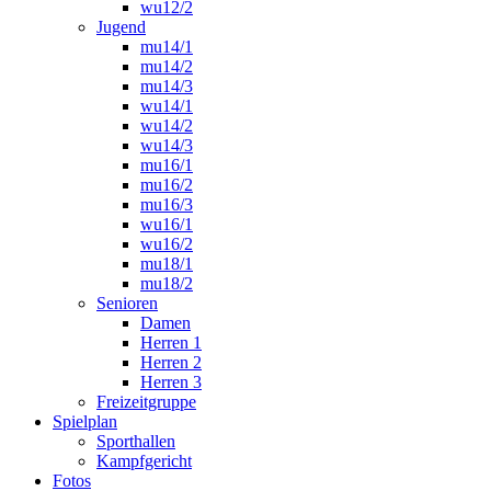
wu12/2
Jugend
mu14/1
mu14/2
mu14/3
wu14/1
wu14/2
wu14/3
mu16/1
mu16/2
mu16/3
wu16/1
wu16/2
mu18/1
mu18/2
Senioren
Damen
Herren 1
Herren 2
Herren 3
Freizeitgruppe
Spielplan
Sporthallen
Kampfgericht
Fotos