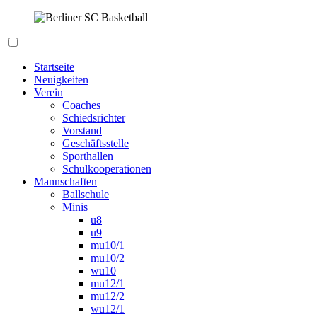
Zum
Inhalt
springen
Berliner SC Basketball
Startseite
Neuigkeiten
Verein
Coaches
Schiedsrichter
Vorstand
Geschäftsstelle
Sporthallen
Schulkooperationen
Mannschaften
Ballschule
Minis
u8
u9
mu10/1
mu10/2
wu10
mu12/1
mu12/2
wu12/1