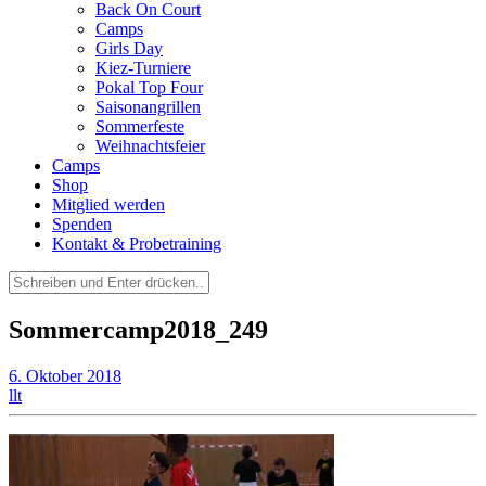
Back On Court
Camps
Girls Day
Kiez-Turniere
Pokal Top Four
Saisonangrillen
Sommerfeste
Weihnachtsfeier
Camps
Shop
Mitglied werden
Spenden
Kontakt & Probetraining
Suchen
nach:
Sommercamp2018_249
6. Oktober 2018
llt