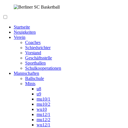
Zum
Inhalt
springen
Berliner SC Basketball
Startseite
Neuigkeiten
Verein
Coaches
Schiedsrichter
Vorstand
Geschäftsstelle
Sporthallen
Schulkooperationen
Mannschaften
Ballschule
Minis
u8
u9
mu10/1
mu10/2
wu10
mu12/1
mu12/2
wu12/1