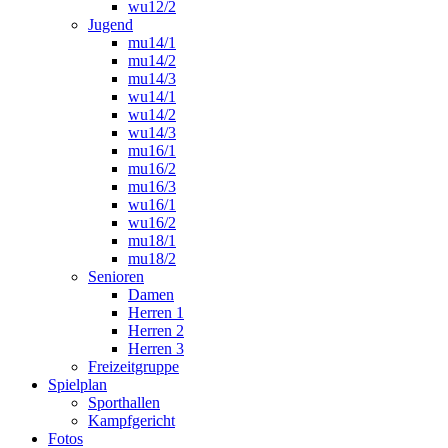
wu12/2
Jugend
mu14/1
mu14/2
mu14/3
wu14/1
wu14/2
wu14/3
mu16/1
mu16/2
mu16/3
wu16/1
wu16/2
mu18/1
mu18/2
Senioren
Damen
Herren 1
Herren 2
Herren 3
Freizeitgruppe
Spielplan
Sporthallen
Kampfgericht
Fotos