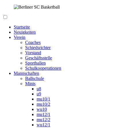
Zum
Inhalt
springen
Berliner SC Basketball
Startseite
Neuigkeiten
Verein
Coaches
Schiedsrichter
Vorstand
Geschäftsstelle
Sporthallen
Schulkooperationen
Mannschaften
Ballschule
Minis
u8
u9
mu10/1
mu10/2
wu10
mu12/1
mu12/2
wu12/1