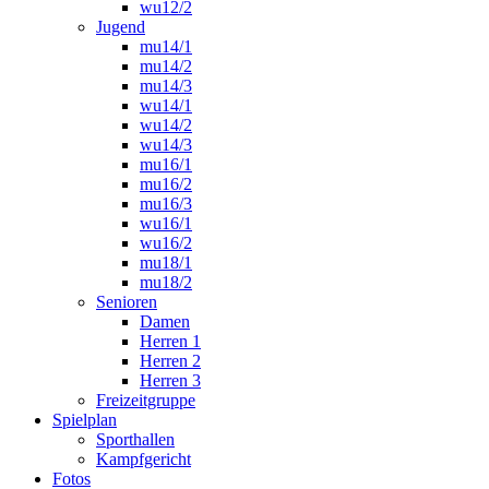
wu12/2
Jugend
mu14/1
mu14/2
mu14/3
wu14/1
wu14/2
wu14/3
mu16/1
mu16/2
mu16/3
wu16/1
wu16/2
mu18/1
mu18/2
Senioren
Damen
Herren 1
Herren 2
Herren 3
Freizeitgruppe
Spielplan
Sporthallen
Kampfgericht
Fotos