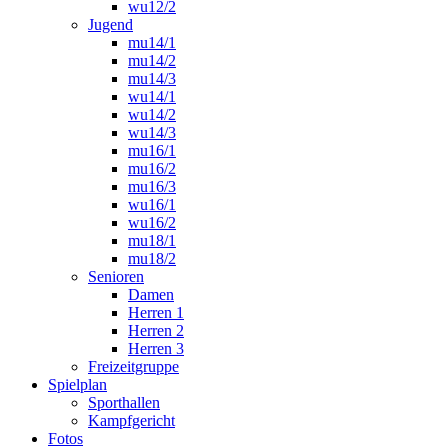
wu12/2
Jugend
mu14/1
mu14/2
mu14/3
wu14/1
wu14/2
wu14/3
mu16/1
mu16/2
mu16/3
wu16/1
wu16/2
mu18/1
mu18/2
Senioren
Damen
Herren 1
Herren 2
Herren 3
Freizeitgruppe
Spielplan
Sporthallen
Kampfgericht
Fotos