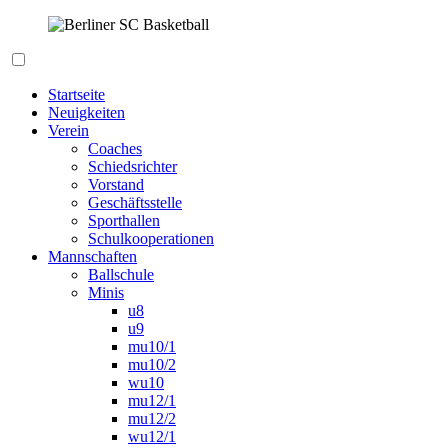
Zum
Inhalt
springen
Berliner SC Basketball
Startseite
Neuigkeiten
Verein
Coaches
Schiedsrichter
Vorstand
Geschäftsstelle
Sporthallen
Schulkooperationen
Mannschaften
Ballschule
Minis
u8
u9
mu10/1
mu10/2
wu10
mu12/1
mu12/2
wu12/1