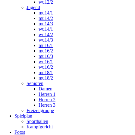
wu12/2
Jugend
mu14/1
mu14/2
mu14/3
wu14/1
wu14/2
wu14/3
mu16/1
mu16/2
mu16/3
wu16/1
wu16/2
mu18/1
mu18/2
Senioren
Damen
Herren 1
Herren 2
Herren 3
Freizeitgruppe
Spielplan
Sporthallen
Kampfgericht
Fotos