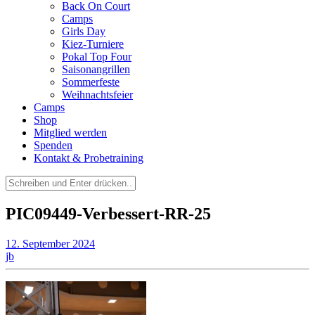
Back On Court
Camps
Girls Day
Kiez-Turniere
Pokal Top Four
Saisonangrillen
Sommerfeste
Weihnachtsfeier
Camps
Shop
Mitglied werden
Spenden
Kontakt & Probetraining
Suchen
nach:
PIC09449-Verbessert-RR-25
12. September 2024
jb