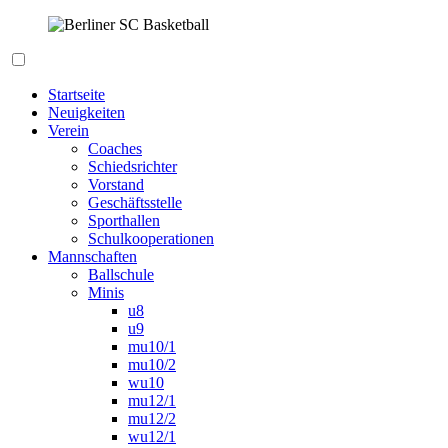
Zum
Inhalt
springen
Berliner SC Basketball
Startseite
Neuigkeiten
Verein
Coaches
Schiedsrichter
Vorstand
Geschäftsstelle
Sporthallen
Schulkooperationen
Mannschaften
Ballschule
Minis
u8
u9
mu10/1
mu10/2
wu10
mu12/1
mu12/2
wu12/1