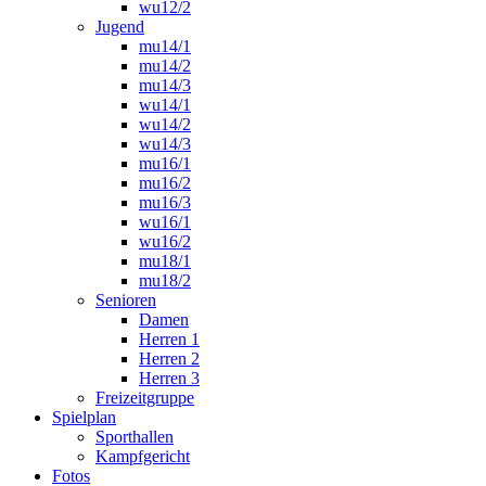
wu12/2
Jugend
mu14/1
mu14/2
mu14/3
wu14/1
wu14/2
wu14/3
mu16/1
mu16/2
mu16/3
wu16/1
wu16/2
mu18/1
mu18/2
Senioren
Damen
Herren 1
Herren 2
Herren 3
Freizeitgruppe
Spielplan
Sporthallen
Kampfgericht
Fotos