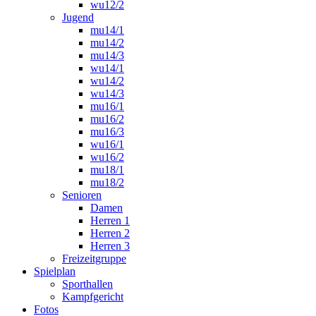
wu12/2
Jugend
mu14/1
mu14/2
mu14/3
wu14/1
wu14/2
wu14/3
mu16/1
mu16/2
mu16/3
wu16/1
wu16/2
mu18/1
mu18/2
Senioren
Damen
Herren 1
Herren 2
Herren 3
Freizeitgruppe
Spielplan
Sporthallen
Kampfgericht
Fotos