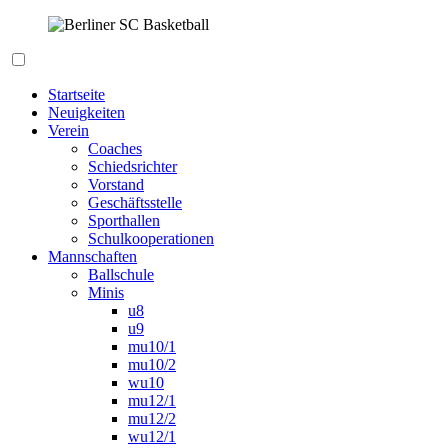
Zum
Inhalt
springen
Berliner SC Basketball
Startseite
Neuigkeiten
Verein
Coaches
Schiedsrichter
Vorstand
Geschäftsstelle
Sporthallen
Schulkooperationen
Mannschaften
Ballschule
Minis
u8
u9
mu10/1
mu10/2
wu10
mu12/1
mu12/2
wu12/1