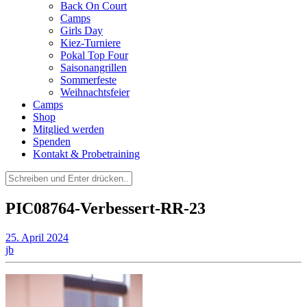
Back On Court
Camps
Girls Day
Kiez-Turniere
Pokal Top Four
Saisonangrillen
Sommerfeste
Weihnachtsfeier
Camps
Shop
Mitglied werden
Spenden
Kontakt & Probetraining
Suchen
nach:
PIC08764-Verbessert-RR-23
25. April 2024
jb