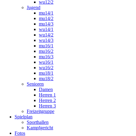
wu12/2
Jugend
mu14/1
mu14/2
mu14/3
wu14/1
wu14/2
wu14/3
mu16/1
mu16/2
mu16/3
wu16/1
wu16/2
mu18/1
mu18/2
Senioren
Damen
Herren 1
Herren 2
Herren 3
Freizeitgruppe
Spielplan
Sporthallen
Kampfgericht
Fotos