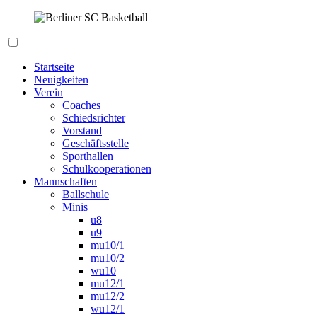
Zum
Inhalt
springen
Berliner SC Basketball
Startseite
Neuigkeiten
Verein
Coaches
Schiedsrichter
Vorstand
Geschäftsstelle
Sporthallen
Schulkooperationen
Mannschaften
Ballschule
Minis
u8
u9
mu10/1
mu10/2
wu10
mu12/1
mu12/2
wu12/1