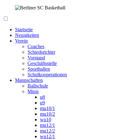
Zum
Inhalt
springen
Berliner SC Basketball
Startseite
Neuigkeiten
Verein
Coaches
Schiedsrichter
Vorstand
Geschäftsstelle
Sporthallen
Schulkooperationen
Mannschaften
Ballschule
Minis
u8
u9
mu10/1
mu10/2
wu10
mu12/1
mu12/2
wu12/1