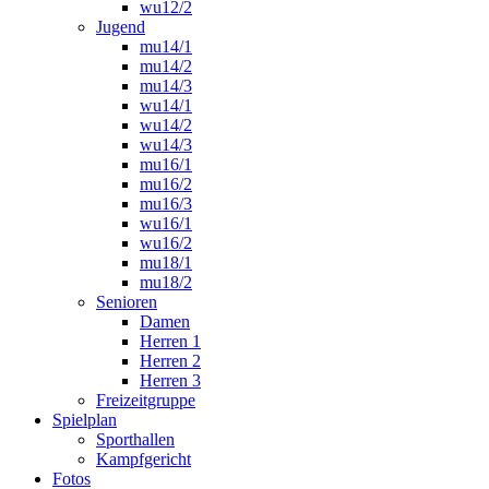
wu12/2
Jugend
mu14/1
mu14/2
mu14/3
wu14/1
wu14/2
wu14/3
mu16/1
mu16/2
mu16/3
wu16/1
wu16/2
mu18/1
mu18/2
Senioren
Damen
Herren 1
Herren 2
Herren 3
Freizeitgruppe
Spielplan
Sporthallen
Kampfgericht
Fotos