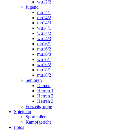
wu12/2
Jugend
mu14/1
mu14/2
mu14/3
wu14/1
wu14/2
wu14/3
mu16/1
mu16/2
mu16/3
wu16/1
wu16/2
mu18/1
mu18/2
Senioren
Damen
Herren 1
Herren 2
Herren 3
Freizeitgruppe
Spielplan
Sporthallen
Kampfgericht
Fotos