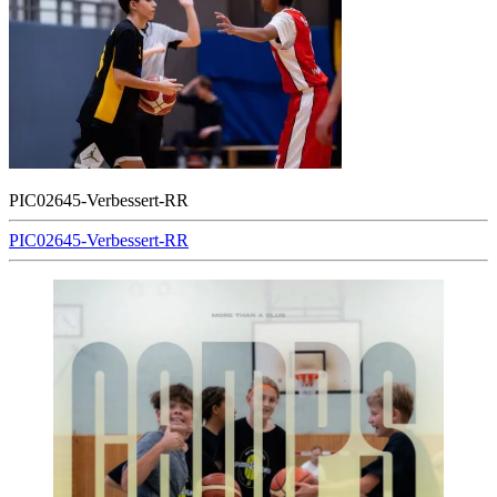
PIC02645-Verbessert-RR
Beitragsnavigation
PIC02645-Verbessert-RR