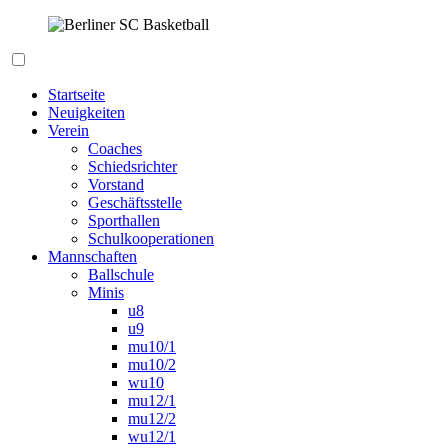
Zum
Inhalt
springen
Berliner SC Basketball
Startseite
Neuigkeiten
Verein
Coaches
Schiedsrichter
Vorstand
Geschäftsstelle
Sporthallen
Schulkooperationen
Mannschaften
Ballschule
Minis
u8
u9
mu10/1
mu10/2
wu10
mu12/1
mu12/2
wu12/1