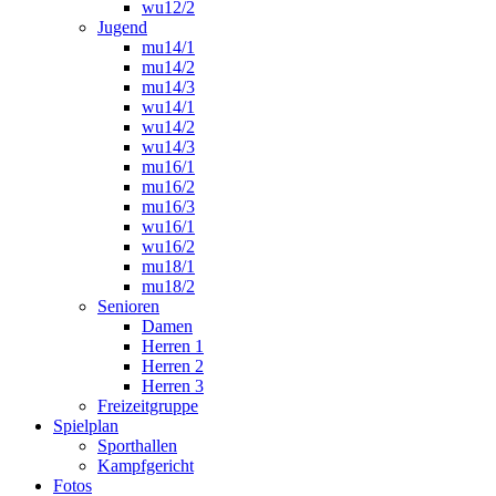
wu12/2
Jugend
mu14/1
mu14/2
mu14/3
wu14/1
wu14/2
wu14/3
mu16/1
mu16/2
mu16/3
wu16/1
wu16/2
mu18/1
mu18/2
Senioren
Damen
Herren 1
Herren 2
Herren 3
Freizeitgruppe
Spielplan
Sporthallen
Kampfgericht
Fotos