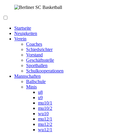
Zum
Inhalt
springen
Berliner SC Basketball
Startseite
Neuigkeiten
Verein
Coaches
Schiedsrichter
Vorstand
Geschäftsstelle
Sporthallen
Schulkooperationen
Mannschaften
Ballschule
Minis
u8
u9
mu10/1
mu10/2
wu10
mu12/1
mu12/2
wu12/1