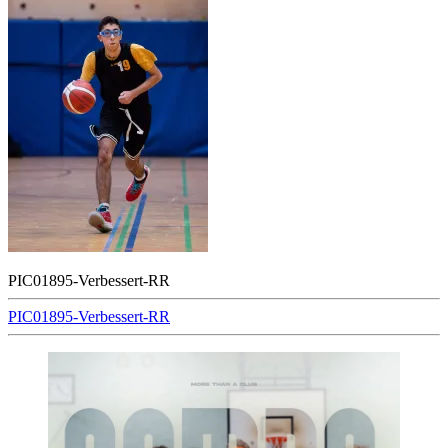
PIC01895-Verbessert-RR
Beitragsnavigation
PIC01895-Verbessert-RR