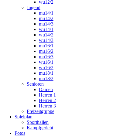
wu12/2
Jugend
mu14/1
mu14/2
mu14/3
wu14/1
wu14/2
wu14/3
mu16/1
mu16/2
mu16/3
wu16/1
wu16/2
mu18/1
mu18/2
Senioren
Damen
Herren 1
Herren 2
Herren 3
Freizeitgruppe
Spielplan
Sporthallen
Kampfgericht
Fotos