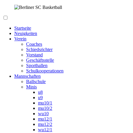
Zum
Inhalt
springen
Berliner SC Basketball
Startseite
Neuigkeiten
Verein
Coaches
Schiedsrichter
Vorstand
Geschäftsstelle
Sporthallen
Schulkooperationen
Mannschaften
Ballschule
Minis
u8
u9
mu10/1
mu10/2
wu10
mu12/1
mu12/2
wu12/1