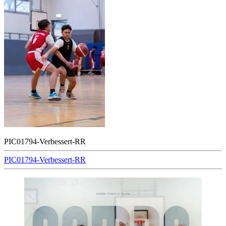
PIC01794-Verbessert-RR
Beitragsnavigation
PIC01794-Verbessert-RR