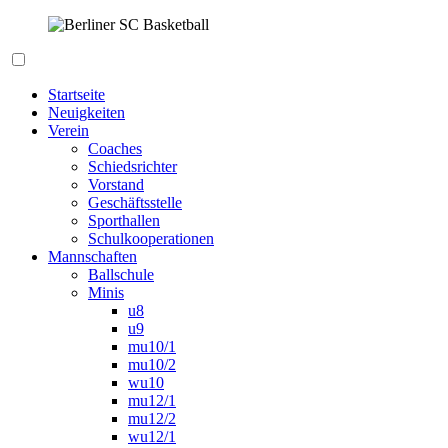
Zum
Inhalt
springen
Berliner SC Basketball
Startseite
Neuigkeiten
Verein
Coaches
Schiedsrichter
Vorstand
Geschäftsstelle
Sporthallen
Schulkooperationen
Mannschaften
Ballschule
Minis
u8
u9
mu10/1
mu10/2
wu10
mu12/1
mu12/2
wu12/1