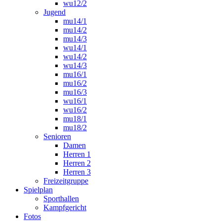
wu12/2
Jugend
mu14/1
mu14/2
mu14/3
wu14/1
wu14/2
wu14/3
mu16/1
mu16/2
mu16/3
wu16/1
wu16/2
mu18/1
mu18/2
Senioren
Damen
Herren 1
Herren 2
Herren 3
Freizeitgruppe
Spielplan
Sporthallen
Kampfgericht
Fotos