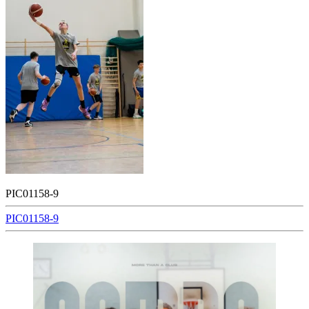
PIC01158-9
Beitragsnavigation
PIC01158-9