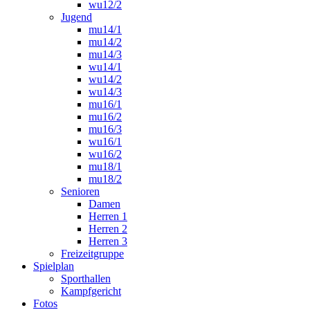
wu12/2
Jugend
mu14/1
mu14/2
mu14/3
wu14/1
wu14/2
wu14/3
mu16/1
mu16/2
mu16/3
wu16/1
wu16/2
mu18/1
mu18/2
Senioren
Damen
Herren 1
Herren 2
Herren 3
Freizeitgruppe
Spielplan
Sporthallen
Kampfgericht
Fotos