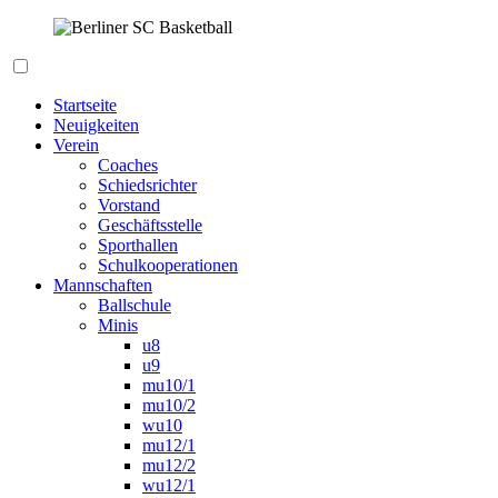
Zum
Inhalt
springen
Berliner SC Basketball
Startseite
Neuigkeiten
Verein
Coaches
Schiedsrichter
Vorstand
Geschäftsstelle
Sporthallen
Schulkooperationen
Mannschaften
Ballschule
Minis
u8
u9
mu10/1
mu10/2
wu10
mu12/1
mu12/2
wu12/1