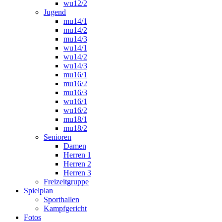
wu12/2
Jugend
mu14/1
mu14/2
mu14/3
wu14/1
wu14/2
wu14/3
mu16/1
mu16/2
mu16/3
wu16/1
wu16/2
mu18/1
mu18/2
Senioren
Damen
Herren 1
Herren 2
Herren 3
Freizeitgruppe
Spielplan
Sporthallen
Kampfgericht
Fotos