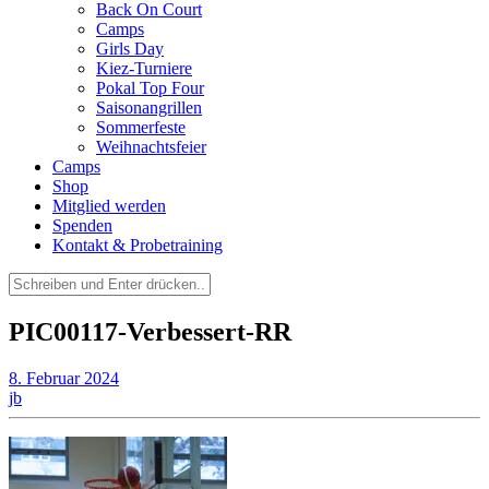
Back On Court
Camps
Girls Day
Kiez-Turniere
Pokal Top Four
Saisonangrillen
Sommerfeste
Weihnachtsfeier
Camps
Shop
Mitglied werden
Spenden
Kontakt & Probetraining
Suchen
nach:
PIC00117-Verbessert-RR
8. Februar 2024
jb