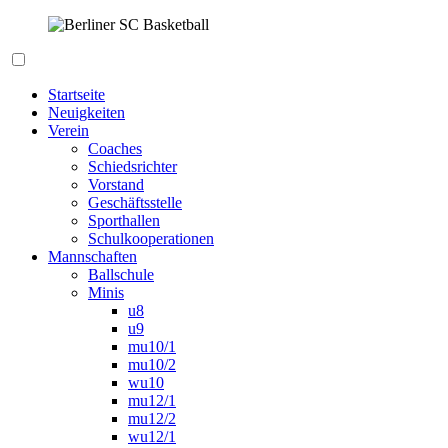
Zum
Inhalt
springen
Berliner SC Basketball
Startseite
Neuigkeiten
Verein
Coaches
Schiedsrichter
Vorstand
Geschäftsstelle
Sporthallen
Schulkooperationen
Mannschaften
Ballschule
Minis
u8
u9
mu10/1
mu10/2
wu10
mu12/1
mu12/2
wu12/1