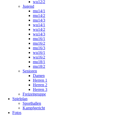
wu12/2
Jugend
mu14/1
mu14/2
mu14/3
wu14/1
wu14/2
wu14/3
mu16/1
mu16/2
mu16/3
wu16/1
wu16/2
mu18/1
mu18/2
Senioren
Damen
Herren 1
Herren 2
Herren 3
Freizeitgruppe
Spielplan
Sporthallen
Kampfgericht
Fotos