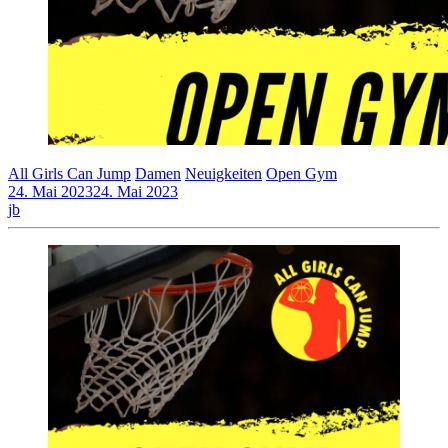
All Girls Can Jump
Damen
Neuigkeiten
Open Gym
24. Mai 2023
24. Mai 2023
jb