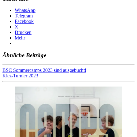
WhatsApp
Telegram
Facebook
X
Drucken
Mehr
Ähnliche Beiträge
Beitragsnavigation
BSC Sommercamps 2023 sind ausgebucht!
Kiez-Turnier 2023