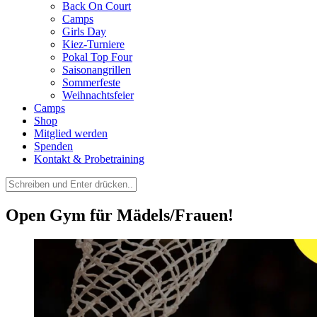
Back On Court
Camps
Girls Day
Kiez-Turniere
Pokal Top Four
Saisonangrillen
Sommerfeste
Weihnachtsfeier
Camps
Shop
Mitglied werden
Spenden
Kontakt & Probetraining
Suchen
nach:
Open Gym für Mädels/Frauen!