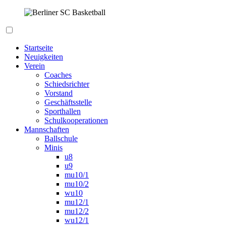
Zum
Inhalt
springen
Berliner SC Basketball
Startseite
Neuigkeiten
Verein
Coaches
Schiedsrichter
Vorstand
Geschäftsstelle
Sporthallen
Schulkooperationen
Mannschaften
Ballschule
Minis
u8
u9
mu10/1
mu10/2
wu10
mu12/1
mu12/2
wu12/1