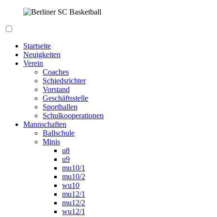
Zum
Inhalt
springen
Berliner SC Basketball
Startseite
Neuigkeiten
Verein
Coaches
Schiedsrichter
Vorstand
Geschäftsstelle
Sporthallen
Schulkooperationen
Mannschaften
Ballschule
Minis
u8
u9
mu10/1
mu10/2
wu10
mu12/1
mu12/2
wu12/1