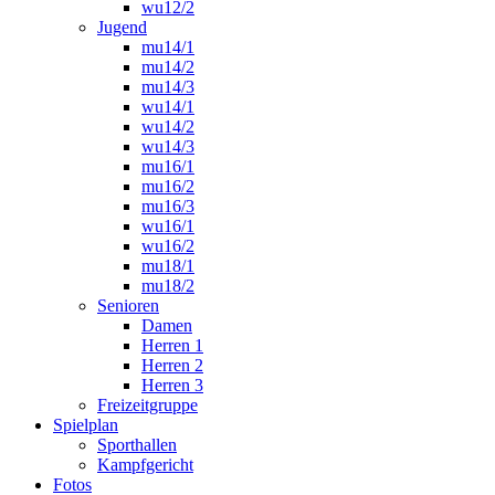
wu12/2
Jugend
mu14/1
mu14/2
mu14/3
wu14/1
wu14/2
wu14/3
mu16/1
mu16/2
mu16/3
wu16/1
wu16/2
mu18/1
mu18/2
Senioren
Damen
Herren 1
Herren 2
Herren 3
Freizeitgruppe
Spielplan
Sporthallen
Kampfgericht
Fotos