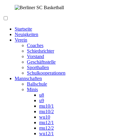
Zum
Inhalt
springen
Berliner SC Basketball
Startseite
Neuigkeiten
Verein
Coaches
Schiedsrichter
Vorstand
Geschäftsstelle
Sporthallen
Schulkooperationen
Mannschaften
Ballschule
Minis
u8
u9
mu10/1
mu10/2
wu10
mu12/1
mu12/2
wu12/1