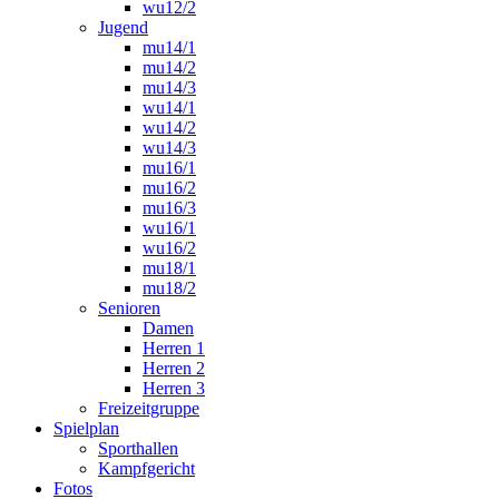
wu12/2
Jugend
mu14/1
mu14/2
mu14/3
wu14/1
wu14/2
wu14/3
mu16/1
mu16/2
mu16/3
wu16/1
wu16/2
mu18/1
mu18/2
Senioren
Damen
Herren 1
Herren 2
Herren 3
Freizeitgruppe
Spielplan
Sporthallen
Kampfgericht
Fotos