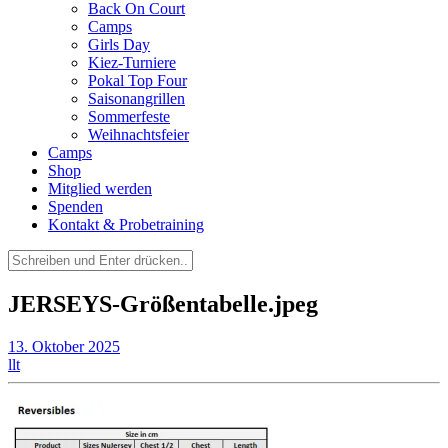
Back On Court
Camps
Girls Day
Kiez-Turniere
Pokal Top Four
Saisonangrillen
Sommerfeste
Weihnachtsfeier
Camps
Shop
Mitglied werden
Spenden
Kontakt & Probetraining
Suchen
nach:
JERSEYS-Größentabelle.jpeg
13. Oktober 2025
llt