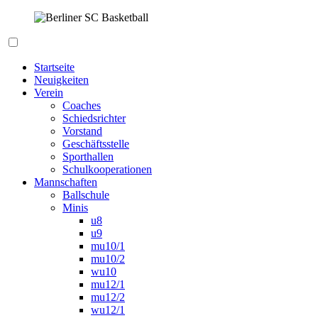
Zum
Inhalt
springen
Berliner SC Basketball
Startseite
Neuigkeiten
Verein
Coaches
Schiedsrichter
Vorstand
Geschäftsstelle
Sporthallen
Schulkooperationen
Mannschaften
Ballschule
Minis
u8
u9
mu10/1
mu10/2
wu10
mu12/1
mu12/2
wu12/1