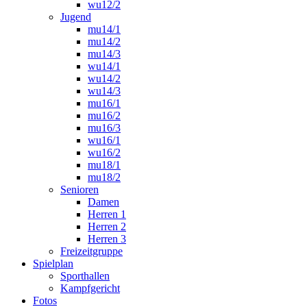
wu12/2
Jugend
mu14/1
mu14/2
mu14/3
wu14/1
wu14/2
wu14/3
mu16/1
mu16/2
mu16/3
wu16/1
wu16/2
mu18/1
mu18/2
Senioren
Damen
Herren 1
Herren 2
Herren 3
Freizeitgruppe
Spielplan
Sporthallen
Kampfgericht
Fotos