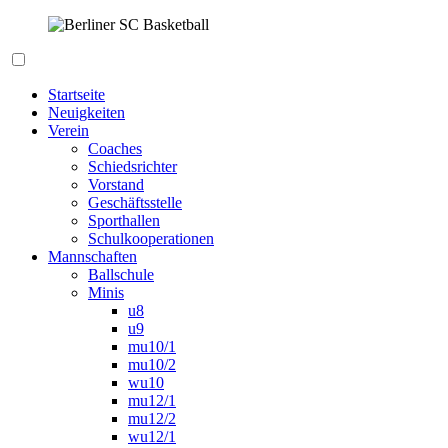
Zum
Inhalt
springen
Berliner SC Basketball
Startseite
Neuigkeiten
Verein
Coaches
Schiedsrichter
Vorstand
Geschäftsstelle
Sporthallen
Schulkooperationen
Mannschaften
Ballschule
Minis
u8
u9
mu10/1
mu10/2
wu10
mu12/1
mu12/2
wu12/1