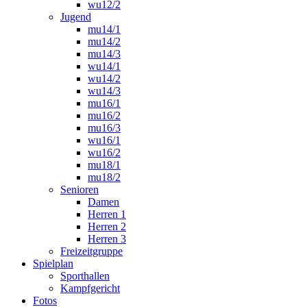
wu12/2
Jugend
mu14/1
mu14/2
mu14/3
wu14/1
wu14/2
wu14/3
mu16/1
mu16/2
mu16/3
wu16/1
wu16/2
mu18/1
mu18/2
Senioren
Damen
Herren 1
Herren 2
Herren 3
Freizeitgruppe
Spielplan
Sporthallen
Kampfgericht
Fotos