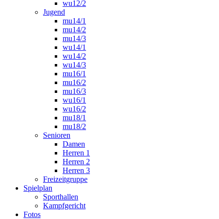
wu12/2
Jugend
mu14/1
mu14/2
mu14/3
wu14/1
wu14/2
wu14/3
mu16/1
mu16/2
mu16/3
wu16/1
wu16/2
mu18/1
mu18/2
Senioren
Damen
Herren 1
Herren 2
Herren 3
Freizeitgruppe
Spielplan
Sporthallen
Kampfgericht
Fotos