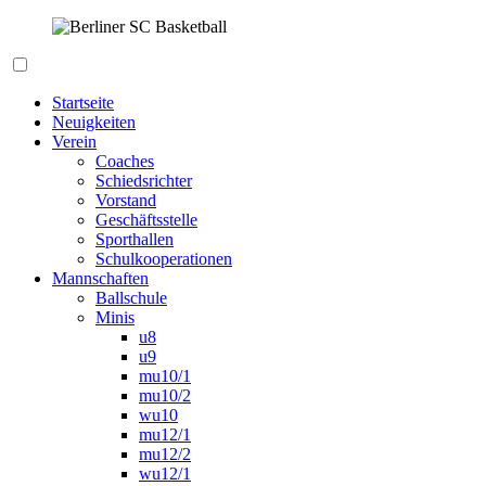
Zum
Inhalt
springen
Berliner SC Basketball
Startseite
Neuigkeiten
Verein
Coaches
Schiedsrichter
Vorstand
Geschäftsstelle
Sporthallen
Schulkooperationen
Mannschaften
Ballschule
Minis
u8
u9
mu10/1
mu10/2
wu10
mu12/1
mu12/2
wu12/1