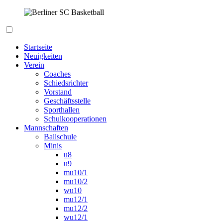
Zum
Inhalt
springen
Berliner SC Basketball
Startseite
Neuigkeiten
Verein
Coaches
Schiedsrichter
Vorstand
Geschäftsstelle
Sporthallen
Schulkooperationen
Mannschaften
Ballschule
Minis
u8
u9
mu10/1
mu10/2
wu10
mu12/1
mu12/2
wu12/1