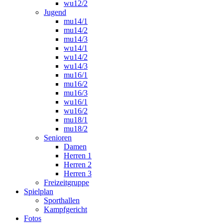
wu12/2
Jugend
mu14/1
mu14/2
mu14/3
wu14/1
wu14/2
wu14/3
mu16/1
mu16/2
mu16/3
wu16/1
wu16/2
mu18/1
mu18/2
Senioren
Damen
Herren 1
Herren 2
Herren 3
Freizeitgruppe
Spielplan
Sporthallen
Kampfgericht
Fotos