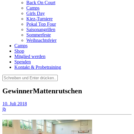
Back On Court
Camps
Girls Day
Kiez-Turniere
Pokal Top Four
Saisonangrillen
Sommerfeste
Weihnachtsfeier
Camps
Shop
Mitglied werden
Spenden
Kontakt & Probetraining
Suchen
nach:
GewinnerMattenrutschen
10. Juli 2018
jb