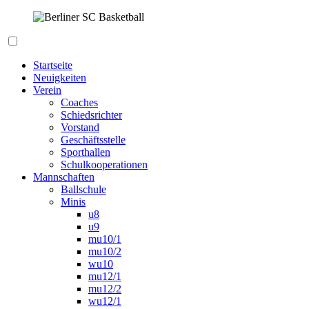
Zum
Inhalt
springen
Berliner SC Basketball
Startseite
Neuigkeiten
Verein
Coaches
Schiedsrichter
Vorstand
Geschäftsstelle
Sporthallen
Schulkooperationen
Mannschaften
Ballschule
Minis
u8
u9
mu10/1
mu10/2
wu10
mu12/1
mu12/2
wu12/1