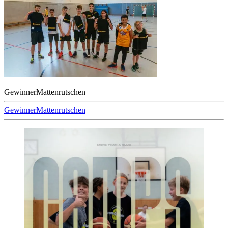
GewinnerMattenrutschen
Beitragsnavigation
GewinnerMattenrutschen