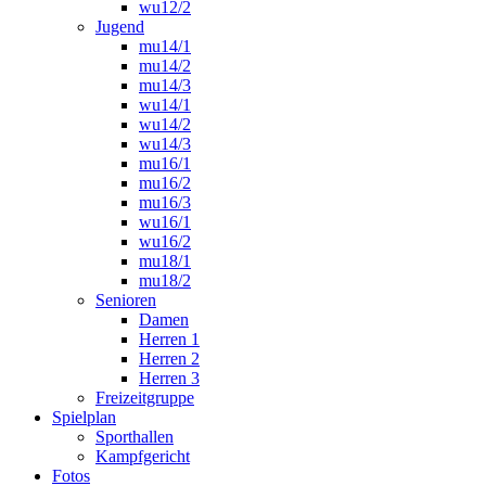
wu12/2
Jugend
mu14/1
mu14/2
mu14/3
wu14/1
wu14/2
wu14/3
mu16/1
mu16/2
mu16/3
wu16/1
wu16/2
mu18/1
mu18/2
Senioren
Damen
Herren 1
Herren 2
Herren 3
Freizeitgruppe
Spielplan
Sporthallen
Kampfgericht
Fotos