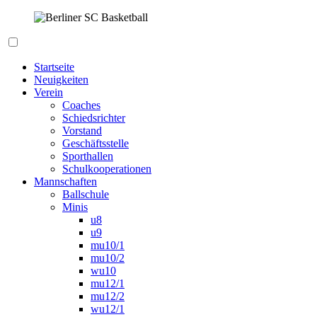
Zum
Inhalt
springen
Berliner SC Basketball
Startseite
Neuigkeiten
Verein
Coaches
Schiedsrichter
Vorstand
Geschäftsstelle
Sporthallen
Schulkooperationen
Mannschaften
Ballschule
Minis
u8
u9
mu10/1
mu10/2
wu10
mu12/1
mu12/2
wu12/1