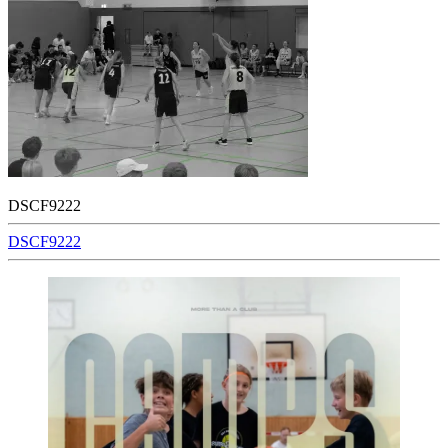
DSCF9222
Beitragsnavigation
DSCF9222