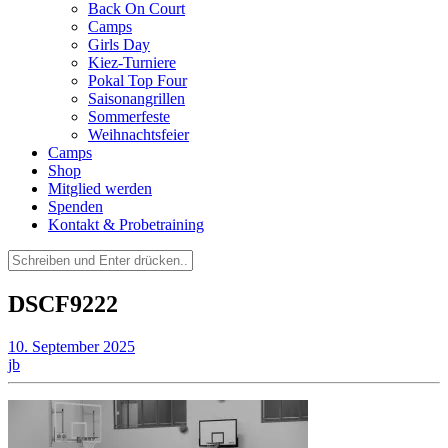
Back On Court
Camps
Girls Day
Kiez-Turniere
Pokal Top Four
Saisonangrillen
Sommerfeste
Weihnachtsfeier
Camps
Shop
Mitglied werden
Spenden
Kontakt & Probetraining
Suchen
nach:
DSCF9222
10. September 2025
jb