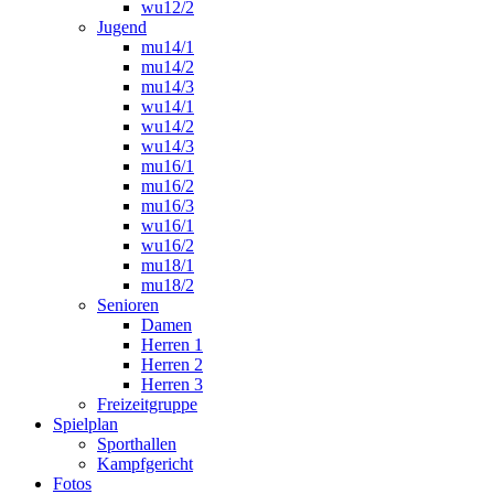
wu12/2
Jugend
mu14/1
mu14/2
mu14/3
wu14/1
wu14/2
wu14/3
mu16/1
mu16/2
mu16/3
wu16/1
wu16/2
mu18/1
mu18/2
Senioren
Damen
Herren 1
Herren 2
Herren 3
Freizeitgruppe
Spielplan
Sporthallen
Kampfgericht
Fotos