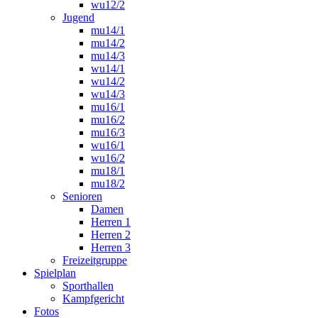
wu12/2
Jugend
mu14/1
mu14/2
mu14/3
wu14/1
wu14/2
wu14/3
mu16/1
mu16/2
mu16/3
wu16/1
wu16/2
mu18/1
mu18/2
Senioren
Damen
Herren 1
Herren 2
Herren 3
Freizeitgruppe
Spielplan
Sporthallen
Kampfgericht
Fotos