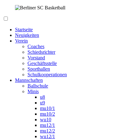
Zum
Inhalt
springen
Berliner SC Basketball
Startseite
Neuigkeiten
Verein
Coaches
Schiedsrichter
Vorstand
Geschäftsstelle
Sporthallen
Schulkooperationen
Mannschaften
Ballschule
Minis
u8
u9
mu10/1
mu10/2
wu10
mu12/1
mu12/2
wu12/1