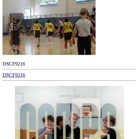
DSCF9216
Beitragsnavigation
DSCF9216