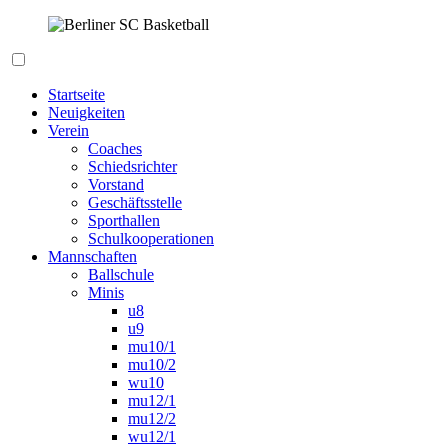
Zum
Inhalt
springen
Berliner SC Basketball
Startseite
Neuigkeiten
Verein
Coaches
Schiedsrichter
Vorstand
Geschäftsstelle
Sporthallen
Schulkooperationen
Mannschaften
Ballschule
Minis
u8
u9
mu10/1
mu10/2
wu10
mu12/1
mu12/2
wu12/1