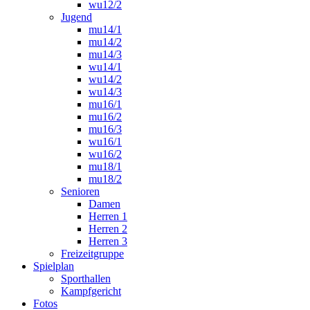
wu12/2
Jugend
mu14/1
mu14/2
mu14/3
wu14/1
wu14/2
wu14/3
mu16/1
mu16/2
mu16/3
wu16/1
wu16/2
mu18/1
mu18/2
Senioren
Damen
Herren 1
Herren 2
Herren 3
Freizeitgruppe
Spielplan
Sporthallen
Kampfgericht
Fotos