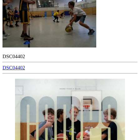
DSC04402
Beitragsnavigation
DSC04402