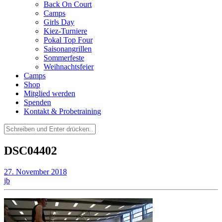
Back On Court
Camps
Girls Day
Kiez-Turniere
Pokal Top Four
Saisonangrillen
Sommerfeste
Weihnachtsfeier
Camps
Shop
Mitglied werden
Spenden
Kontakt & Probetraining
Suchen
nach:
DSC04402
27. November 2018
jb