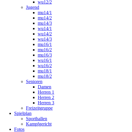
wu12/2
Jugend
mu14/1
mu14/2
mu14/3
wu14/1
wu14/2
wu14/3
mu16/1
mu16/2
mu16/3
wu16/1
wu16/2
mu18/1
mu18/2
Senioren
Damen
Herren 1
Herren 2
Herren 3
Freizeitgruppe
Spielplan
Sporthallen
Kampfgericht
Fotos