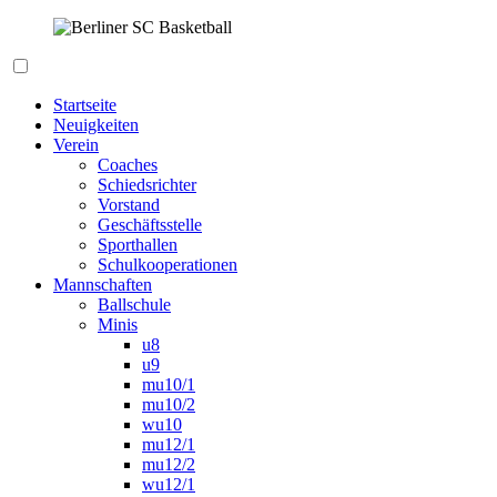
Zum
Inhalt
springen
Berliner SC Basketball
Startseite
Neuigkeiten
Verein
Coaches
Schiedsrichter
Vorstand
Geschäftsstelle
Sporthallen
Schulkooperationen
Mannschaften
Ballschule
Minis
u8
u9
mu10/1
mu10/2
wu10
mu12/1
mu12/2
wu12/1