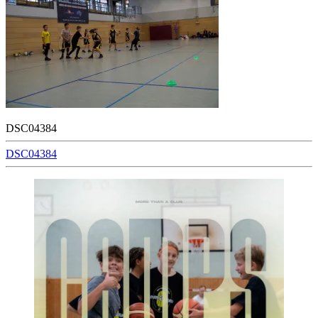
DSC04384
Beitragsnavigation
DSC04384