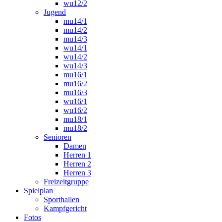
wu12/2
Jugend
mu14/1
mu14/2
mu14/3
wu14/1
wu14/2
wu14/3
mu16/1
mu16/2
mu16/3
wu16/1
wu16/2
mu18/1
mu18/2
Senioren
Damen
Herren 1
Herren 2
Herren 3
Freizeitgruppe
Spielplan
Sporthallen
Kampfgericht
Fotos