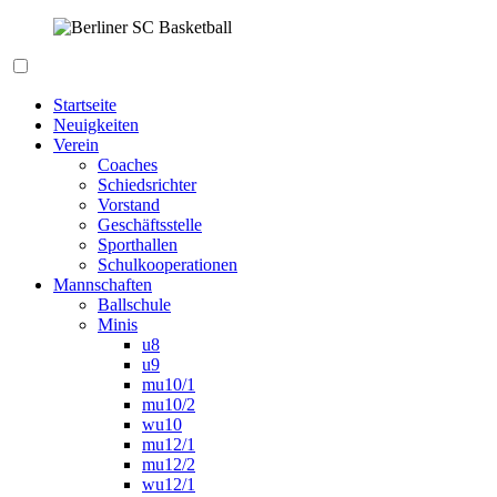
Zum
Inhalt
springen
Berliner SC Basketball
Startseite
Neuigkeiten
Verein
Coaches
Schiedsrichter
Vorstand
Geschäftsstelle
Sporthallen
Schulkooperationen
Mannschaften
Ballschule
Minis
u8
u9
mu10/1
mu10/2
wu10
mu12/1
mu12/2
wu12/1