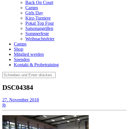
Back On Court
Camps
Girls Day
Kiez-Turniere
Pokal Top Four
Saisonangrillen
Sommerfeste
Weihnachtsfeier
Camps
Shop
Mitglied werden
Spenden
Kontakt & Probetraining
Suchen
nach:
DSC04384
27. November 2018
jb