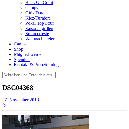
Back On Court
Camps
Girls Day
Kiez-Turniere
Pokal Top Four
Saisonangrillen
Sommerfeste
Weihnachtsfeier
Camps
Shop
Mitglied werden
Spenden
Kontakt & Probetraining
Suchen
nach:
DSC04368
27. November 2018
jb