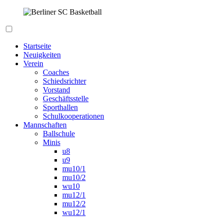
Zum
Inhalt
springen
Berliner SC Basketball
Startseite
Neuigkeiten
Verein
Coaches
Schiedsrichter
Vorstand
Geschäftsstelle
Sporthallen
Schulkooperationen
Mannschaften
Ballschule
Minis
u8
u9
mu10/1
mu10/2
wu10
mu12/1
mu12/2
wu12/1