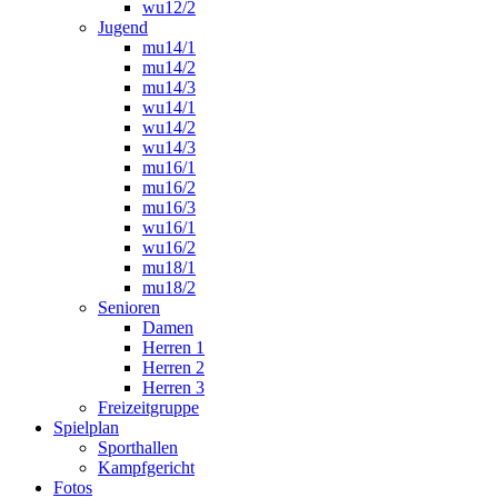
wu12/2
Jugend
mu14/1
mu14/2
mu14/3
wu14/1
wu14/2
wu14/3
mu16/1
mu16/2
mu16/3
wu16/1
wu16/2
mu18/1
mu18/2
Senioren
Damen
Herren 1
Herren 2
Herren 3
Freizeitgruppe
Spielplan
Sporthallen
Kampfgericht
Fotos