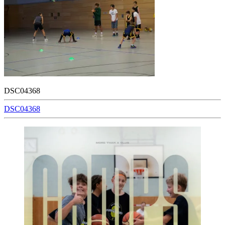
DSC04368
Beitragsnavigation
DSC04368