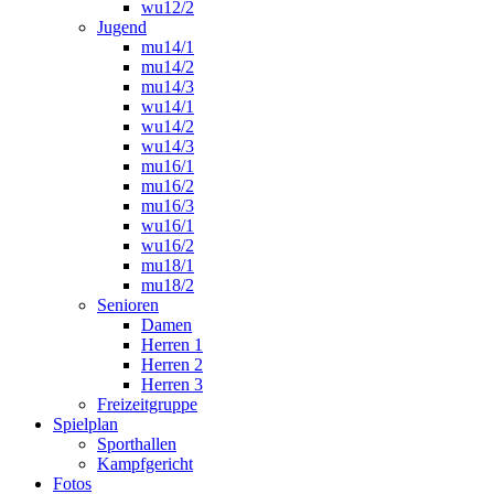
wu12/2
Jugend
mu14/1
mu14/2
mu14/3
wu14/1
wu14/2
wu14/3
mu16/1
mu16/2
mu16/3
wu16/1
wu16/2
mu18/1
mu18/2
Senioren
Damen
Herren 1
Herren 2
Herren 3
Freizeitgruppe
Spielplan
Sporthallen
Kampfgericht
Fotos