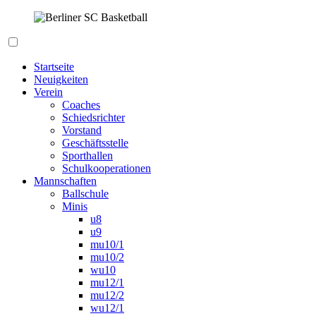
Zum
Inhalt
springen
Berliner SC Basketball
Startseite
Neuigkeiten
Verein
Coaches
Schiedsrichter
Vorstand
Geschäftsstelle
Sporthallen
Schulkooperationen
Mannschaften
Ballschule
Minis
u8
u9
mu10/1
mu10/2
wu10
mu12/1
mu12/2
wu12/1