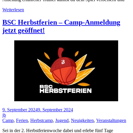
Weiterlesen
BSC Herbstferien – Camp-Anmeldung
jetzt geöffnet!
9. September 2024
9. September 2024
jb
Camp
,
Ferien
,
Herbstcamp
,
Jugend
,
Neuigkeiten
,
Veranstaltungen
Sei in der 2. Herbstferienwoche dabei und erlebe fünf Tage