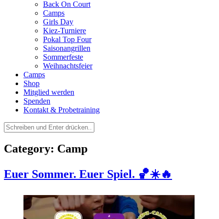
Back On Court
Camps
Girls Day
Kiez-Turniere
Pokal Top Four
Saisonangrillen
Sommerfeste
Weihnachtsfeier
Camps
Shop
Mitglied werden
Spenden
Kontakt & Probetraining
Suchen
nach:
Category: Camp
Euer Sommer. Euer Spiel. 🏀☀️🔥