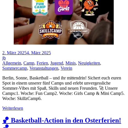
2. März 2025
4. März 2025
jb
Allgemein
,
Camp
,
Ferien
,
Jugend
,
Minis
,
Neuigkeiten
,
Sommercamp
,
Veranstaltungen
,
Verein
Berlin, Sonne, Basketball – und ihr mittendrin! Sichert euch euren
Spot in einem unserer fünf Camps und erlebt unvergessliche
Sommer-Vibes mit Spaß, Skills und neuen Freunden. 🚀 Unsere
Camps:1. Woche: Fun Camp2. Woche: Girls Camp & Mini Camp5.
Woche: SkillzCamp6.
Weiterlesen
🏀 Basketball-Action in den Osterferien!
🏀