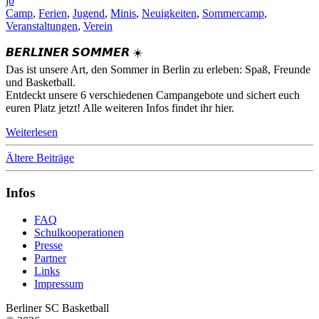
jb
Camp
,
Ferien
,
Jugend
,
Minis
,
Neuigkeiten
,
Sommercamp
,
Veranstaltungen
,
Verein
𝘽𝙀𝙍𝙇𝙄𝙉𝙀𝙍 𝙎𝙊𝙈𝙈𝙀𝙍 ☀️
Das ist unsere Art, den Sommer in Berlin zu erleben: Spaß, Freunde
und Basketball.
Entdeckt unsere 6 verschiedenen Campangebote und sichert euch
euren Platz jetzt! Alle weiteren Infos findet ihr hier.
Weiterlesen
Beitragsnavigation
Ältere Beiträge
Infos
FAQ
Schulkooperationen
Presse
Partner
Links
Impressum
Berliner SC Basketball