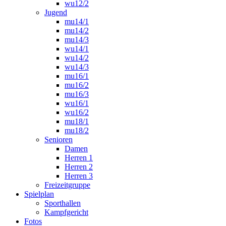
wu12/2
Jugend
mu14/1
mu14/2
mu14/3
wu14/1
wu14/2
wu14/3
mu16/1
mu16/2
mu16/3
wu16/1
wu16/2
mu18/1
mu18/2
Senioren
Damen
Herren 1
Herren 2
Herren 3
Freizeitgruppe
Spielplan
Sporthallen
Kampfgericht
Fotos