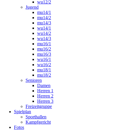
wu12/2
Jugend
mu14/1
mu14/2
mu14/3
wu14/1
wu14/2
wu14/3
mu16/1
mu16/2
mu16/3
wu16/1
wu16/2
mu18/1
mu18/2
Senioren
Damen
Herren 1
Herren 2
Herren 3
Freizeitgruppe
Spielplan
Sporthallen
Kampfgericht
Fotos