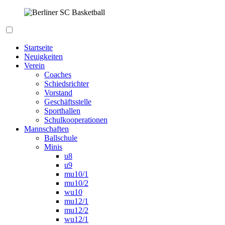
Zum
Inhalt
springen
Berliner SC Basketball
Startseite
Neuigkeiten
Verein
Coaches
Schiedsrichter
Vorstand
Geschäftsstelle
Sporthallen
Schulkooperationen
Mannschaften
Ballschule
Minis
u8
u9
mu10/1
mu10/2
wu10
mu12/1
mu12/2
wu12/1