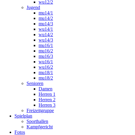
wu12/2
Jugend
mu14/1
mu14/2
mu14/3
wu14/1
wu14/2
wu14/3
mu16/1
mu16/2
mu16/3
wu16/1
wu16/2
mu18/1
mu18/2
Senioren
Damen
Herren 1
Herren 2
Herren 3
Freizeitgruppe
Spielplan
Sporthallen
Kampfgericht
Fotos