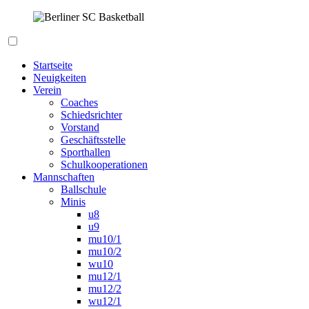
Zum
Inhalt
springen
Berliner SC Basketball
Startseite
Neuigkeiten
Verein
Coaches
Schiedsrichter
Vorstand
Geschäftsstelle
Sporthallen
Schulkooperationen
Mannschaften
Ballschule
Minis
u8
u9
mu10/1
mu10/2
wu10
mu12/1
mu12/2
wu12/1