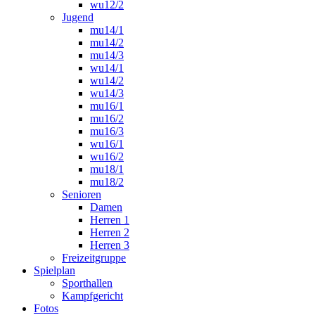
wu12/2
Jugend
mu14/1
mu14/2
mu14/3
wu14/1
wu14/2
wu14/3
mu16/1
mu16/2
mu16/3
wu16/1
wu16/2
mu18/1
mu18/2
Senioren
Damen
Herren 1
Herren 2
Herren 3
Freizeitgruppe
Spielplan
Sporthallen
Kampfgericht
Fotos