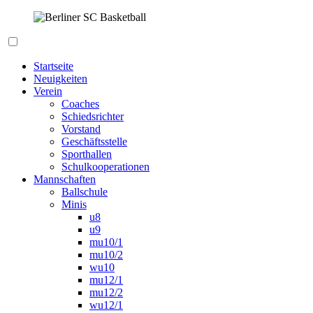
Zum
Inhalt
springen
Berliner SC Basketball
Startseite
Neuigkeiten
Verein
Coaches
Schiedsrichter
Vorstand
Geschäftsstelle
Sporthallen
Schulkooperationen
Mannschaften
Ballschule
Minis
u8
u9
mu10/1
mu10/2
wu10
mu12/1
mu12/2
wu12/1