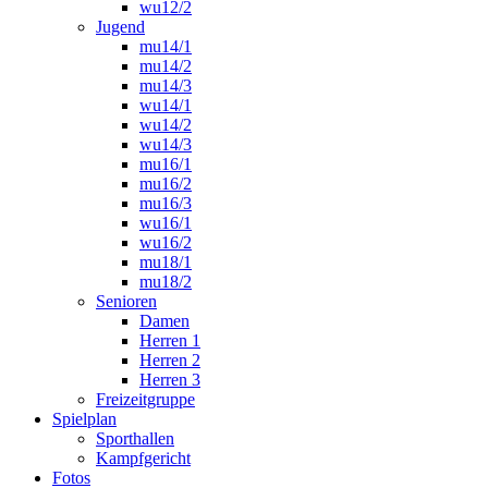
wu12/2
Jugend
mu14/1
mu14/2
mu14/3
wu14/1
wu14/2
wu14/3
mu16/1
mu16/2
mu16/3
wu16/1
wu16/2
mu18/1
mu18/2
Senioren
Damen
Herren 1
Herren 2
Herren 3
Freizeitgruppe
Spielplan
Sporthallen
Kampfgericht
Fotos