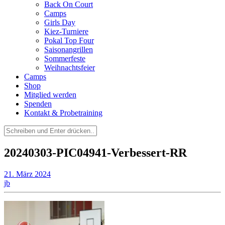
Back On Court
Camps
Girls Day
Kiez-Turniere
Pokal Top Four
Saisonangrillen
Sommerfeste
Weihnachtsfeier
Camps
Shop
Mitglied werden
Spenden
Kontakt & Probetraining
Suchen
nach:
20240303-PIC04941-Verbessert-RR
21. März 2024
jb