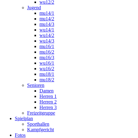
wu12/2
Jugend
mu14/1
mu14/2
mu14/3
wu14/1
wu14/2
wu14/3
mu16/1
mu16/2
mu16/3
wu16/1
wu16/2
mu18/1
mu18/2
Senioren
Damen
Herren 1
Herren 2
Herren 3
Freizeitgruppe
Spielplan
Sporthallen
Kampfgericht
Fotos