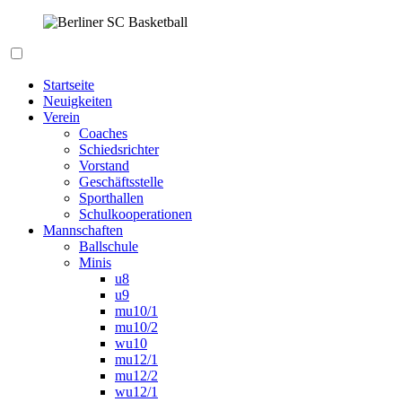
Zum
Inhalt
springen
Berliner SC Basketball
Startseite
Neuigkeiten
Verein
Coaches
Schiedsrichter
Vorstand
Geschäftsstelle
Sporthallen
Schulkooperationen
Mannschaften
Ballschule
Minis
u8
u9
mu10/1
mu10/2
wu10
mu12/1
mu12/2
wu12/1