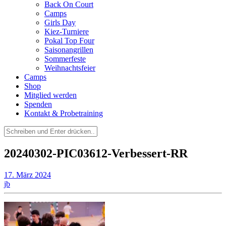
Back On Court
Camps
Girls Day
Kiez-Turniere
Pokal Top Four
Saisonangrillen
Sommerfeste
Weihnachtsfeier
Camps
Shop
Mitglied werden
Spenden
Kontakt & Probetraining
Suchen
nach:
20240302-PIC03612-Verbessert-RR
17. März 2024
jb