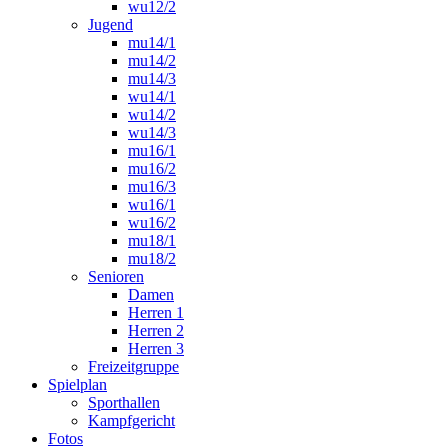
wu12/2
Jugend
mu14/1
mu14/2
mu14/3
wu14/1
wu14/2
wu14/3
mu16/1
mu16/2
mu16/3
wu16/1
wu16/2
mu18/1
mu18/2
Senioren
Damen
Herren 1
Herren 2
Herren 3
Freizeitgruppe
Spielplan
Sporthallen
Kampfgericht
Fotos