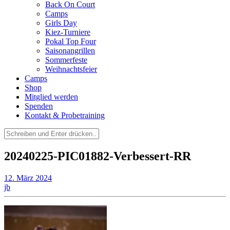
Back On Court
Camps
Girls Day
Kiez-Turniere
Pokal Top Four
Saisonangrillen
Sommerfeste
Weihnachtsfeier
Camps
Shop
Mitglied werden
Spenden
Kontakt & Probetraining
Suchen
nach:
20240225-PIC01882-Verbessert-RR
12. März 2024
jb