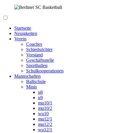
Zum
Inhalt
springen
Berliner SC Basketball
Startseite
Neuigkeiten
Verein
Coaches
Schiedsrichter
Vorstand
Geschäftsstelle
Sporthallen
Schulkooperationen
Mannschaften
Ballschule
Minis
u8
u9
mu10/1
mu10/2
wu10
mu12/1
mu12/2
wu12/1