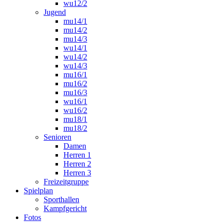
wu12/2
Jugend
mu14/1
mu14/2
mu14/3
wu14/1
wu14/2
wu14/3
mu16/1
mu16/2
mu16/3
wu16/1
wu16/2
mu18/1
mu18/2
Senioren
Damen
Herren 1
Herren 2
Herren 3
Freizeitgruppe
Spielplan
Sporthallen
Kampfgericht
Fotos