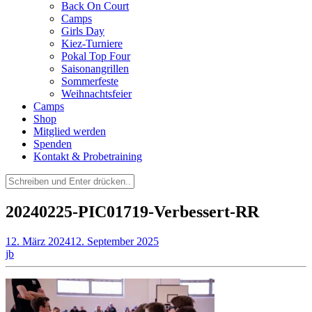
Back On Court
Camps
Girls Day
Kiez-Turniere
Pokal Top Four
Saisonangrillen
Sommerfeste
Weihnachtsfeier
Camps
Shop
Mitglied werden
Spenden
Kontakt & Probetraining
Suchen
nach:
20240225-PIC01719-Verbessert-RR
12. März 2024
12. September 2025
jb