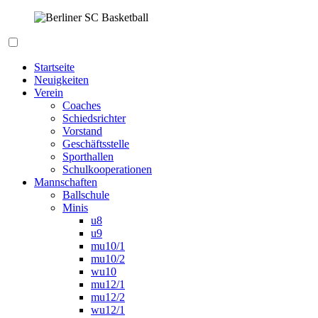
Zum
Inhalt
springen
Berliner SC Basketball
Startseite
Neuigkeiten
Verein
Coaches
Schiedsrichter
Vorstand
Geschäftsstelle
Sporthallen
Schulkooperationen
Mannschaften
Ballschule
Minis
u8
u9
mu10/1
mu10/2
wu10
mu12/1
mu12/2
wu12/1