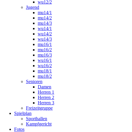
wu12/2
Jugend
mu14/1
mu14/2
mu14/3
wu14/1
wu14/2
wu14/3
mu16/1
mu16/2
mu16/3
wu16/1
wu16/2
mu18/1
mu18/2
Senioren
Damen
Herren 1
Herren 2
Herren 3
Freizeitgruppe
Spielplan
Sporthallen
Kampfgericht
Fotos