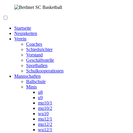
Zum
Inhalt
springen
Berliner SC Basketball
Startseite
Neuigkeiten
Verein
Coaches
Schiedsrichter
Vorstand
Geschäftsstelle
Sporthallen
Schulkooperationen
Mannschaften
Ballschule
Minis
u8
u9
mu10/1
mu10/2
wu10
mu12/1
mu12/2
wu12/1