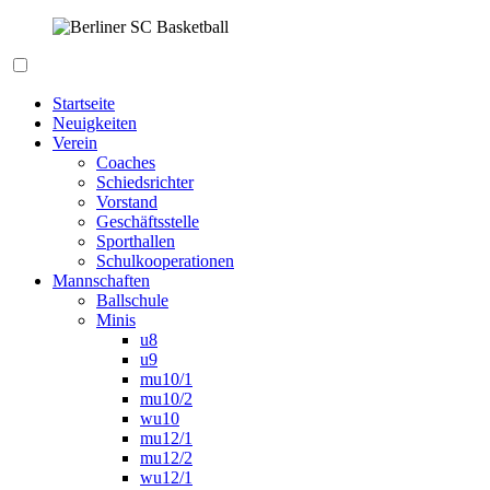
Zum
Inhalt
springen
Berliner SC Basketball
Startseite
Neuigkeiten
Verein
Coaches
Schiedsrichter
Vorstand
Geschäftsstelle
Sporthallen
Schulkooperationen
Mannschaften
Ballschule
Minis
u8
u9
mu10/1
mu10/2
wu10
mu12/1
mu12/2
wu12/1