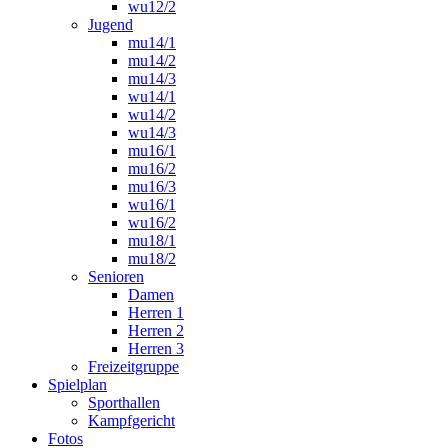
wu12/2
Jugend
mu14/1
mu14/2
mu14/3
wu14/1
wu14/2
wu14/3
mu16/1
mu16/2
mu16/3
wu16/1
wu16/2
mu18/1
mu18/2
Senioren
Damen
Herren 1
Herren 2
Herren 3
Freizeitgruppe
Spielplan
Sporthallen
Kampfgericht
Fotos