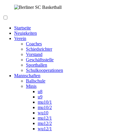
Zum
Inhalt
springen
Berliner SC Basketball
Startseite
Neuigkeiten
Verein
Coaches
Schiedsrichter
Vorstand
Geschäftsstelle
Sporthallen
Schulkooperationen
Mannschaften
Ballschule
Minis
u8
u9
mu10/1
mu10/2
wu10
mu12/1
mu12/2
wu12/1