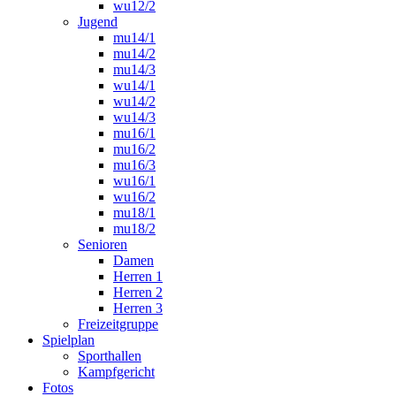
wu12/2
Jugend
mu14/1
mu14/2
mu14/3
wu14/1
wu14/2
wu14/3
mu16/1
mu16/2
mu16/3
wu16/1
wu16/2
mu18/1
mu18/2
Senioren
Damen
Herren 1
Herren 2
Herren 3
Freizeitgruppe
Spielplan
Sporthallen
Kampfgericht
Fotos