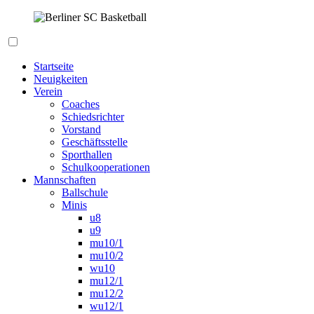
Zum
Inhalt
springen
Berliner SC Basketball
Startseite
Neuigkeiten
Verein
Coaches
Schiedsrichter
Vorstand
Geschäftsstelle
Sporthallen
Schulkooperationen
Mannschaften
Ballschule
Minis
u8
u9
mu10/1
mu10/2
wu10
mu12/1
mu12/2
wu12/1