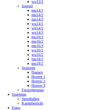
wu12/2
Jugend
mu14/1
mu14/2
mu14/3
wu14/1
wu14/2
wu14/3
mu16/1
mu16/2
mu16/3
wu16/1
wu16/2
mu18/1
mu18/2
Senioren
Damen
Herren 1
Herren 2
Herren 3
Freizeitgruppe
Spielplan
Sporthallen
Kampfgericht
Fotos