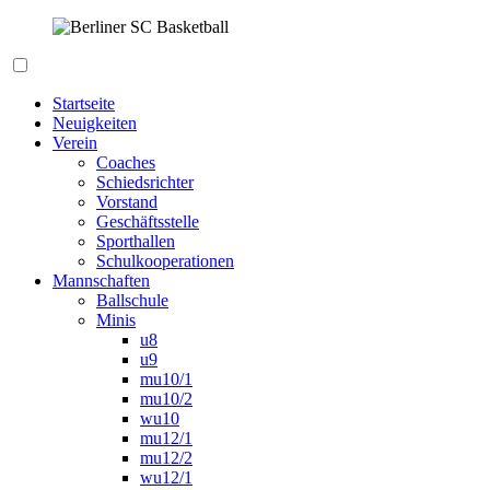
Zum
Inhalt
springen
Berliner SC Basketball
Startseite
Neuigkeiten
Verein
Coaches
Schiedsrichter
Vorstand
Geschäftsstelle
Sporthallen
Schulkooperationen
Mannschaften
Ballschule
Minis
u8
u9
mu10/1
mu10/2
wu10
mu12/1
mu12/2
wu12/1