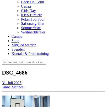
Back On Court
Camps
Girls Day
Kiez-Turniere
Pokal Top Four
Saisonangrillen
Sommerfeste
Weihnachtsfeier
Camps
Shop
Mitglied werden
Spenden
Kontakt & Probetraining
Suchen
nach:
DSC_4686
31. Juli 2025
Janne Matthes