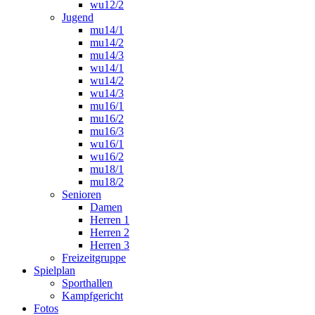
wu12/2
Jugend
mu14/1
mu14/2
mu14/3
wu14/1
wu14/2
wu14/3
mu16/1
mu16/2
mu16/3
wu16/1
wu16/2
mu18/1
mu18/2
Senioren
Damen
Herren 1
Herren 2
Herren 3
Freizeitgruppe
Spielplan
Sporthallen
Kampfgericht
Fotos