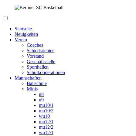
Zum
Inhalt
springen
Berliner SC Basketball
Startseite
Neuigkeiten
Verein
Coaches
Schiedsrichter
Vorstand
Geschäftsstelle
Sporthallen
Schulkooperationen
Mannschaften
Ballschule
Minis
u8
u9
mu10/1
mu10/2
wu10
mu12/1
mu12/2
wu12/1