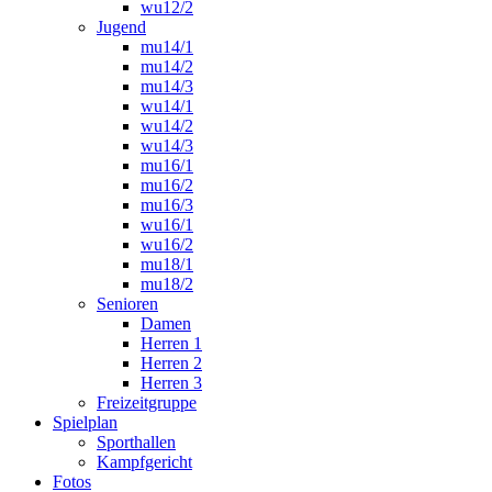
wu12/2
Jugend
mu14/1
mu14/2
mu14/3
wu14/1
wu14/2
wu14/3
mu16/1
mu16/2
mu16/3
wu16/1
wu16/2
mu18/1
mu18/2
Senioren
Damen
Herren 1
Herren 2
Herren 3
Freizeitgruppe
Spielplan
Sporthallen
Kampfgericht
Fotos